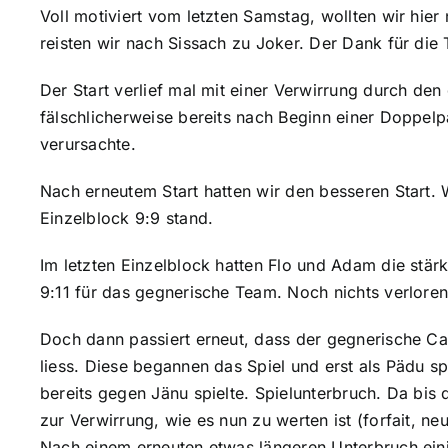
Voll motiviert vom letzten Samstag, wollten wir hie
7. April 2027
reisten wir nach Sissach zu Joker. Der Dank für die
Der Start verlief mal mit einer Verwirrung durch de
fälschlicherweise bereits nach Beginn einer Doppe
verursachte.
Nach erneutem Start hatten wir den besseren Start. W
Einzelblock 9:9 stand.
Im letzten Einzelblock hatten Flo und Adam die stär
9:11 für das gegnerische Team. Noch nichts verloren
Doch dann passiert erneut, dass der gegnerische Ca
liess. Diese begannen das Spiel und erst als Pädu spi
bereits gegen Jänu spielte. Spielunterbruch. Da bis 
zur Verwirrung, wie es nun zu werten ist (forfait, n
Nach einem erneuten etwas längeren Unterbruch ein