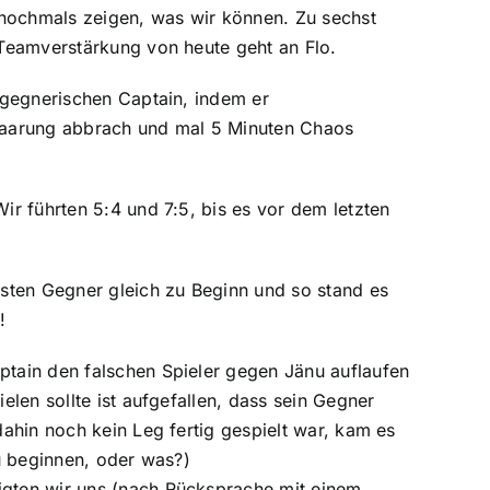
r nochmals zeigen, was wir können. Zu sechst
 Teamverstärkung von heute geht an Flo.
n gegnerischen Captain, indem er
lpaarung abbrach und mal 5 Minuten Chaos
ir führten 5:4 und 7:5, bis es vor dem letzten
ksten Gegner gleich zu Beginn und so stand es
!
ptain den falschen Spieler gegen Jänu auflaufen
elen sollte ist aufgefallen, dass sein Gegner
dahin noch kein Leg fertig gespielt war, kam es
eu beginnen, oder was?)
igten wir uns (nach Rücksprache mit einem