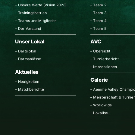
–
Unsere Werte (Vision 2028)
–
Team 2
–
Trainingsbetrieb
–
Team 3
–
Teams und Mitglieder
–
Team 4
–
Der Vorstand
–
Team 5
Unser Lokal
AVC
–
Dartslokal
–
Übersicht
–
Dartsanlässe
–
Turnierbericht
–
Impressionen
Aktuelles
Galerie
–
Neuigkeiten
–
Matchberichte
–
Aemme Valley Champio
–
Meisterschaft & Turnie
–
Worldwide
–
Lokalbau