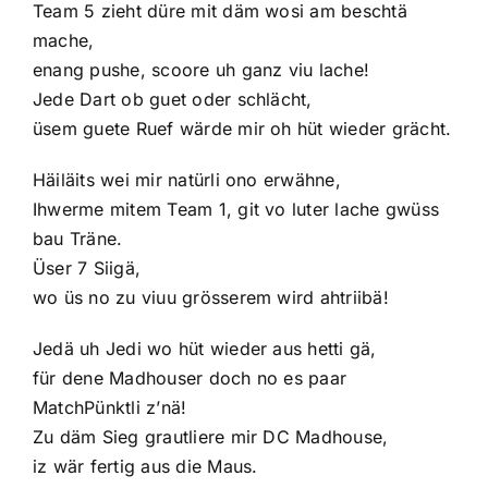
Team 5 zieht düre mit däm wosi am beschtä
mache,
enang pushe, scoore uh ganz viu lache!
Jede Dart ob guet oder schlächt,
üsem guete Ruef wärde mir oh hüt wieder grächt.
Häiläits wei mir natürli ono erwähne,
Ihwerme mitem Team 1, git vo luter lache gwüss
bau Träne.
Üser 7 Siigä,
wo üs no zu viuu grösserem wird ahtriibä!
Jedä uh Jedi wo hüt wieder aus hetti gä,
für dene Madhouser doch no es paar
MatchPünktli z’nä!
Zu däm Sieg grautliere mir DC Madhouse,
iz wär fertig aus die Maus.